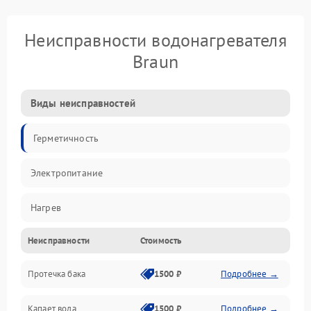
Неисправности водонагревателя
Braun
Виды неисправностей
Герметичность
Электропитание
Нагрев
Неисправности
Стоимость
Датчики
Протечка бака
1500 ₽
Подробнее →
Механика
Капает вода
1500 ₽
Подробнее →