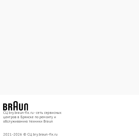
СЦ bry.braun-fix.ru - сеть сервисных
центров в Брянске по ремонту и
обслуживанию техники Braun
2021-2026 © СЦ bry.braun-fix.ru