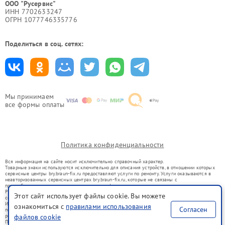
ООО "Русервис"
ИНН 7702633247
ОГРН 1077746335776
Поделиться в соц. сетях:
Мы принимаем
все формы оплаты
Политика конфиденциальности
Вся информация на сайте носит исключительно справочный характер.
Товарные знаки используются исключительно для описания устройств, в отношении которых
сервисные центры bry.braun-fix.ru предоставляют услуги по ремонту. Услуги оказываются в
неавторизованных сервисных центрах bry.braun-fix.ru, которые не связаны с
правообладателями товарных знаков или их официальными представителями.
Ремонт осуществляется для устройств, уже введенных в гражданский оборот в соответствии
Этот сайт использует файлы cookie. Вы можете
со статьей 1487 ГК РФ.
Использование товарных знаков не преследует цели индивидуализации услуг или введения
ознакомиться с
правилами использования
Согласен
потребителей в заблуждение, а служит для информирования о предоставляемых услугах по
ремонту техники указанных брендов.
файлов cookie
Представленная на сайте информация не является публичной офертой, определяемой