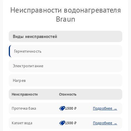
Неисправности водонагревателя
Braun
Виды неисправностей
Герметичность
Электропитание
Нагрев
Неисправности
Стоимость
Датчики
Протечка бака
1500 ₽
Подробнее →
Механика
Капает вода
1500 ₽
Подробнее →