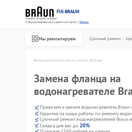
FIX-BRAUN
Ремонт устройств Braun
Специализированный cервисный центр г.
Брянск
Мы ремонтируем
Срочный ремонт
Це
лей Braun в Брянске
Водонагреватель Braun замена фланца
Замена фланца на
водонагревателе Br
Привезем и увезем водонагреватель Braun
Гарантия на наши работы по ремонту водо
Ремонт парогенераторов Braun
Ремонт соковыжималок Braun
Срочный ремонт водонагревателей Braun в
20%
Скидка для вас до
Получите 1500 рублей на ремонт