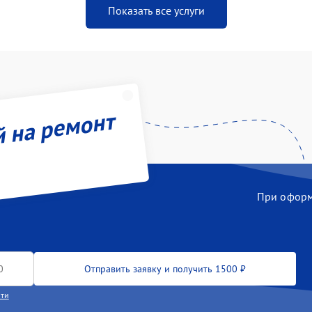
Показать все услуги
й на ремонт
При оформл
Отправить заявку и получить 1500 ₽
сти