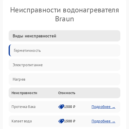
Неисправности водонагревателя
Braun
Виды неисправностей
Герметичность
Электропитание
Нагрев
Неисправности
Стоимость
Датчики
Протечка бака
1500 ₽
Подробнее →
Механика
Капает вода
1500 ₽
Подробнее →