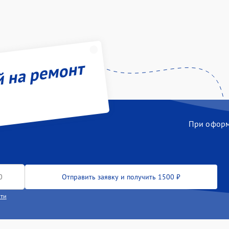
й на ремонт
При оформл
Отправить заявку и получить 1500 ₽
сти