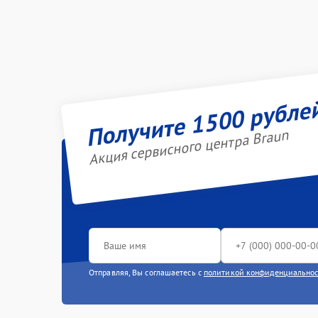
Получите 1500 рубле
Акция сервисного центра Braun
Отправляя, Вы соглашаетесь с
политикой конфиденциально