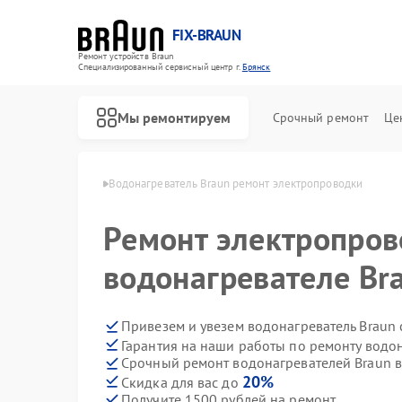
FIX-BRAUN
Ремонт устройств Braun
Специализированный cервисный центр г.
Брянск
Мы ремонтируем
Срочный ремонт
Це
лей Braun в Брянске
Водонагреватель Braun ремонт электропроводки
Ремонт электропров
водонагревателе Br
Привезем и увезем водонагреватель Braun
Гарантия на наши работы по ремонту водо
Ремонт парогенераторов Braun
Ремонт соковыжималок Braun
Срочный ремонт водонагревателей Braun в
20%
Скидка для вас до
Получите 1500 рублей на ремонт