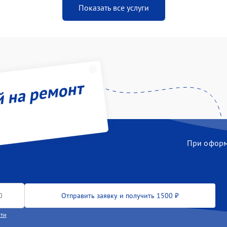
Показать все услуги
й на ремонт
При оформл
Отправить заявку и получить 1500 ₽
сти