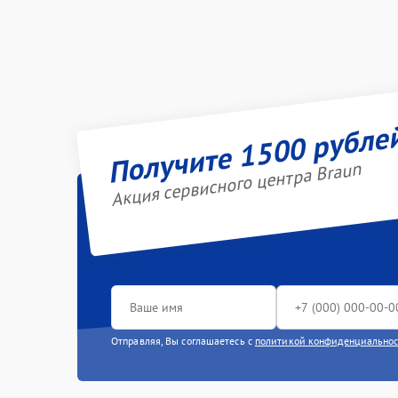
Получите 1500 рубле
Акция сервисного центра Braun
Отправляя, Вы соглашаетесь с
политикой конфиденциально