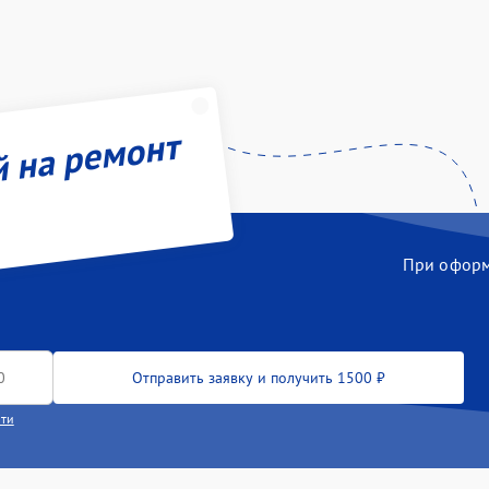
й на ремонт
При оформл
Отправить заявку и получить 1500 ₽
сти