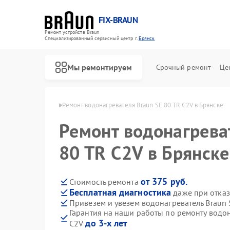
FIX-BRAUN
Ремонт устройств Braun
Специализированный cервисный центр г.
Брянск
Мы ремонтируем
Срочный ремонт
Це
лей Braun в Брянске
Ремонт водонагревателя Braun SE 80 TR C2V в Брянске
Ремонт водонагрева
80 TR C2V в Брянске
от 375 руб.
Стоимость ремонта
Бесплатная диагностика
даже при отказ
Ремонт парогенераторов Braun
Ремонт соковыжималок Braun
Привезем и увезем водонагреватель Braun 
Гарантия на наши работы по ремонту водон
до 3-х лет
C2V