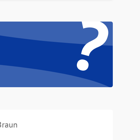
?
Braun