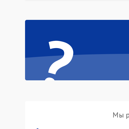
?
Мы р