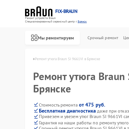
FIX-BRAUN
Ремонт устройств Braun
Специализированный cервисный центр г.
Брянск
Мы ремонтируем
Срочный ремонт
Це
гов Braun в Брянске
Ремонт утюга Braun SI 9661VI в Брянске
Ремонт утюга Braun 
Брянске
от 475 руб.
Стоимость ремонта
Бесплатная диагностика
даже при отказ
Ремонт водонагревателей Braun
Ремонт парогенераторов Braun
Ремонт соковыжималок Braun
Привезем и увезем утюг Braun SI 9661VI с
Гарантия на наши работы по ремонту утюго
Срочный ремонт утюгов Braun SI 9661VI в 