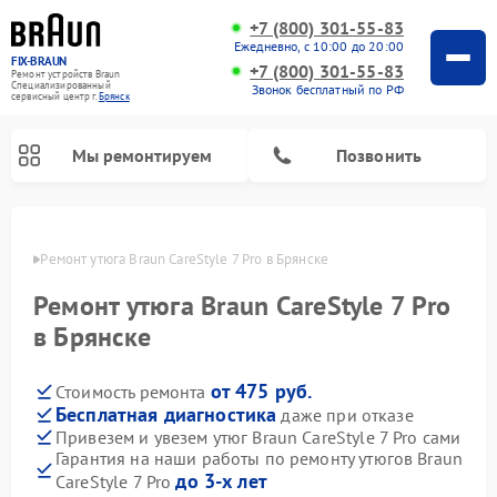
+7 (800) 301-55-83
Ежедневно, с 10:00 до 20:00
FIX-BRAUN
+7 (800) 301-55-83
Ремонт устройств Braun
Специализированный
Звонок бесплатный по РФ
cервисный центр г.
Брянск
Мы ремонтируем
Позвонить
янске
Ремонт утюга Braun CareStyle 7 Pro в Брянске
Ремонт утюга Braun CareStyle 7 Pro
в Брянске
от 475 руб.
Стоимость ремонта
Ремонт водонагревателей Braun
Бесплатная диагностика
даже при отказе
Привезем и увезем утюг Braun CareStyle 7 Pro сами
Гарантия на наши работы по ремонту утюгов Braun
до 3-х лет
CareStyle 7 Pro