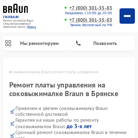
+7 (800) 301-55-83
Ежедневно, с 10:00 до 20:00
FIX-BRAUN
+7 (800) 301-55-83
Ремонт устройств Braun
Специализированный
Звонок бесплатный по РФ
cервисный центр г.
Брянск
Мы ремонтируем
Позвонить
янске
Соковыжималка Braun ремонт платы управления
Ремонт платы управления на
соковыжималке Braun в Брянске
Привезем и увезем соковыжималку Braun
Ремонт водонагревателей Braun
собственной доставкой
Гарантия на наши работы по ремонту
до 3-х лет
соковыжималок Braun
Срочный ремонт соковыжималок Braun в течении