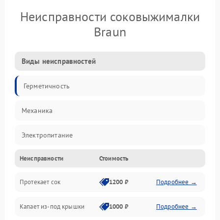
Неисправности соковыжималки
Braun
Виды неисправностей
Герметичность
Механика
Электропитание
Неисправности
Стоимость
Производительность
Протекает сок
1200 ₽
Подробнее →
Капает из-под крышки
1000 ₽
Подробнее →