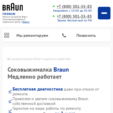
+7 (800) 301-55-83
Ежедневно, с 10:00 до 20:00
FIX-BRAUN
+7 (800) 301-55-83
Ремонт устройств Braun
Специализированный
Звонок бесплатный по РФ
cервисный центр г.
Брянск
Мы ремонтируем
Позвонить
янске
Соковыжималка Braun медленно работает
Соковыжималка
Braun
Медленно работает
Бесплатная диагностика
даже при отказе от
Ремонт водонагревателей Braun
ремонта
Привезем и увезем соковыжималку Braun
собственной доставкой
Гарантия на наши работы по ремонту