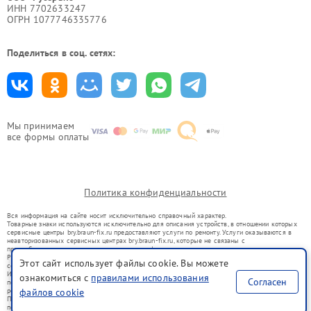
ИНН 7702633247
ОГРН 1077746335776
Поделиться в соц. сетях:
Мы принимаем
все формы оплаты
Политика конфиденциальности
Вся информация на сайте носит исключительно справочный характер.
Товарные знаки используются исключительно для описания устройств, в отношении которых
сервисные центры bry.braun-fix.ru предоставляют услуги по ремонту. Услуги оказываются в
неавторизованных сервисных центрах bry.braun-fix.ru, которые не связаны с
правообладателями товарных знаков или их официальными представителями.
Ремонт осуществляется для устройств, уже введенных в гражданский оборот в соответствии
Этот сайт использует файлы cookie. Вы можете
со статьей 1487 ГК РФ.
Использование товарных знаков не преследует цели индивидуализации услуг или введения
ознакомиться с
правилами использования
Согласен
потребителей в заблуждение, а служит для информирования о предоставляемых услугах по
ремонту техники указанных брендов.
файлов cookie
Представленная на сайте информация не является публичной офертой, определяемой
положениями Статьи 437(2) Гражданского кодекса РФ