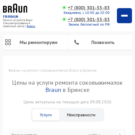
+7 (800) 301-55-83
Ежедневно, с 10:00 до 20:00
FIX-BRAUN
+7 (800) 301-55-83
Ремонт устройств Braun
Специализированный
Звонок бесплатный по РФ
cервисный центр г.
Брянск
Мы ремонтируем
Позвонить
Цены
Цены на ремонт соковыжималки Braun в Брянске
Цены на услуги ремонта соковыжималок
Braun
в Брянске
Цены актуальны на текущую дату 09.08.2026
Ремонт водонагревателей Braun
Услуги
Неисправности
Замена корпуса