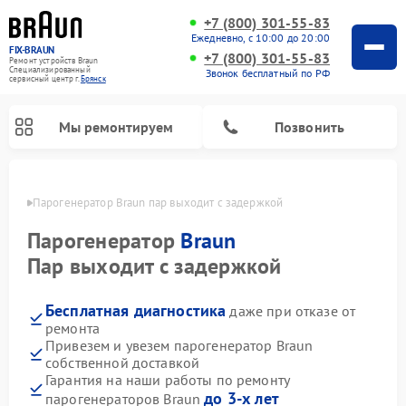
+7 (800) 301-55-83
Ежедневно, с 10:00 до 20:00
FIX-BRAUN
+7 (800) 301-55-83
Ремонт устройств Braun
Специализированный
Звонок бесплатный по РФ
cервисный центр г.
Брянск
Мы ремонтируем
Позвонить
янске
Парогенератор Braun пар выходит с задержкой
Парогенератор
Braun
Пар выходит с задержкой
Бесплатная диагностика
даже при отказе от
Ремонт водонагревателей Braun
ремонта
Привезем и увезем парогенератор Braun
собственной доставкой
Гарантия на наши работы по ремонту
до 3-х лет
парогенераторов Braun