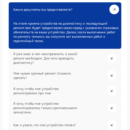
Какие документы вы предоставляете?
На этапе приема устройства на диагностику и последующий
ремонт вам будет предоставлен заказ-наряд с указанием страховых
обязательств на ваше устройство. Далее, после выполнения работ
по ремонту техники, вы получите акт выполненных работ и
гарантийный талон.
Я уже знаю в чем неисправность и какой
ремонт необходим. Для чего проводить
диагностику?
Мне нужен срочный ремонт. Сможете
сделать?
Я хочу, чтобы мое устройство
ремонтировали при мне.
Я хочу, чтобы мое устройство
ремонтировалось только оригинальными
запчастями.
Как я узнаю, что мое устройство готово?