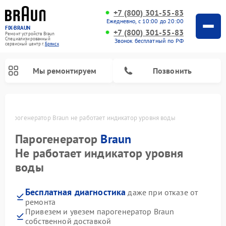
+7 (800) 301-55-83
Ежедневно, с 10:00 до 20:00
FIX-BRAUN
+7 (800) 301-55-83
Ремонт устройств Braun
Специализированный
Звонок бесплатный по РФ
cервисный центр г.
Брянск
Мы ремонтируем
Позвонить
е
Парогенератор Braun не работает индикатор уровня воды
Парогенератор
Braun
Не работает индикатор уровня
воды
Ремонт водонагревателей Braun
Бесплатная диагностика
даже при отказе от
ремонта
Привезем и увезем парогенератор Braun
собственной доставкой