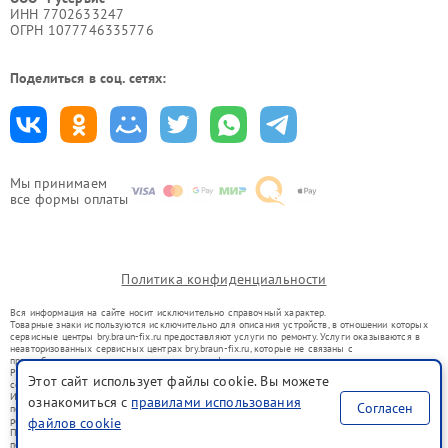
ИНН 7702633247
ОГРН 1077746335776
Поделиться в соц. сетях:
Мы принимаем
все формы оплаты
Политика конфиденциальности
Вся информация на сайте носит исключительно справочный характер.
Товарные знаки используются исключительно для описания устройств, в отношении которых
сервисные центры bry.braun-fix.ru предоставляют услуги по ремонту. Услуги оказываются в
неавторизованных сервисных центрах bry.braun-fix.ru, которые не связаны с
правообладателями товарных знаков или их официальными представителями.
Ремонт осуществляется для устройств, уже введенных в гражданский оборот в соответствии
Этот сайт использует файлы cookie. Вы можете
со статьей 1487 ГК РФ.
Использование товарных знаков не преследует цели индивидуализации услуг или введения
ознакомиться с
правилами использования
Согласен
потребителей в заблуждение, а служит для информирования о предоставляемых услугах по
ремонту техники указанных брендов.
файлов cookie
Представленная на сайте информация не является публичной офертой, определяемой
положениями Статьи 437(2) Гражданского кодекса РФ