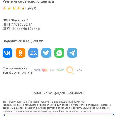
Рейтинг сервисного центра
4.9-5.0
ООО "Русервис"
ИНН 7702633247
ОГРН 1077746335776
Поделиться в соц. сетях:
Мы принимаем
все формы оплаты
Политика конфиденциальности
Вся информация на сайте носит исключительно справочный характер.
Товарные знаки используются исключительно для описания устройств, в отношении которых
сервисные центры bry.braun-fix.ru предоставляют услуги по ремонту. Услуги оказываются в
неавторизованных сервисных центрах bry.braun-fix.ru, которые не связаны с
правообладателями товарных знаков или их официальными представителями.