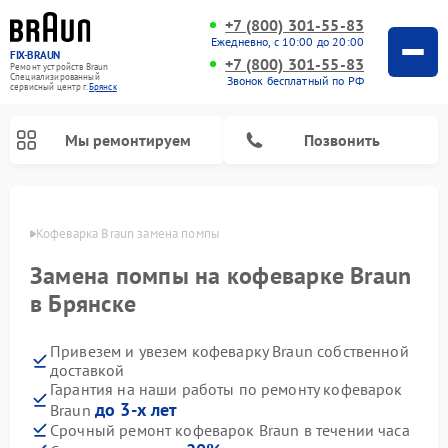
+7 (800) 301-55-83
Ежедневно, с 10:00 до 20:00
FIX-BRAUN
+7 (800) 301-55-83
Ремонт устройств Braun
Специализированный
Звонок бесплатный по РФ
cервисный центр г.
Брянск
Мы ремонтируем
Позвонить
янске
Кофеварка Braun замена помпы
Замена помпы на кофеварке Braun
в Брянске
Привезем и увезем кофеварку Braun собственной
Ремонт водонагревателей Braun
доставкой
Гарантия на наши работы по ремонту кофеварок
до 3-х лет
Braun
Срочный ремонт кофеварок Braun в течении часа