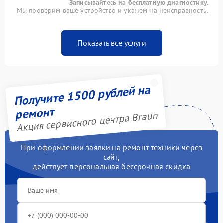
Записывайтесь на бесплатную диагностику.
Мы проверим ваше устройство и укажем на неисправность.
Показать все услуги
Получите 1500 рублей на
ремонт
Акция сервисного центра Braun
При оформлении заявки на ремонт техники через
сайт,
действует персональная бессрочная скидка