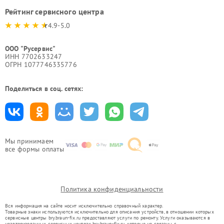
Рейтинг сервисного центра
4.9-5.0
ООО "Русервис"
ИНН 7702633247
ОГРН 1077746335776
Поделиться в соц. сетях:
Мы принимаем
все формы оплаты
Политика конфиденциальности
Вся информация на сайте носит исключительно справочный характер.
Товарные знаки используются исключительно для описания устройств, в отношении которых
сервисные центры bry.braun-fix.ru предоставляют услуги по ремонту. Услуги оказываются в
неавторизованных сервисных центрах bry.braun-fix.ru, которые не связаны с