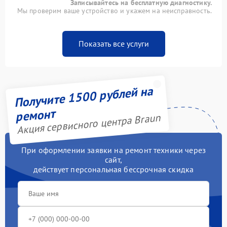
Записывайтесь на бесплатную диагностику.
Мы проверим ваше устройство и укажем на неисправность.
Показать все услуги
Получите 1500 рублей на
ремонт
Акция сервисного центра Braun
При оформлении заявки на ремонт техники через
сайт,
действует персональная бессрочная скидка