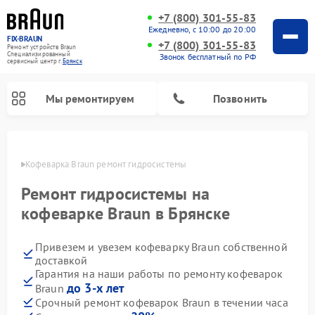
+7 (800) 301-55-83
Ежедневно, с 10:00 до 20:00
FIX-BRAUN
+7 (800) 301-55-83
Ремонт устройств Braun
Специализированный
Звонок бесплатный по РФ
cервисный центр г.
Брянск
Мы ремонтируем
Позвонить
янске
Кофеварка Braun ремонт гидросистемы
Ремонт гидросистемы на
кофеварке Braun в Брянске
Привезем и увезем кофеварку Braun собственной
Ремонт водонагревателей Braun
доставкой
Гарантия на наши работы по ремонту кофеварок
до 3-х лет
Braun
Срочный ремонт кофеварок Braun в течении часа