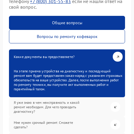
телефону
+7 (800) 301-55-83
если не нашли ответ на
свой вопрос.
Общие вопросы
Вопросы по ремонту кофеварок
Какие документы вы предоставляете?
На этапе приема устройства на диагностику и последующий
ремонт вам будет предоставлен заказ-наряд с указанием страховых
обязательств на ваше устройство. Далее, после выполнения работ
по ремонту техники, вы получите акт выполненных работ и
гарантийный талон.
Я уже знаю в чем неисправность и какой
ремонт необходим. Для чего проводить
диагностику?
Мне нужен срочный ремонт. Сможете
сделать?