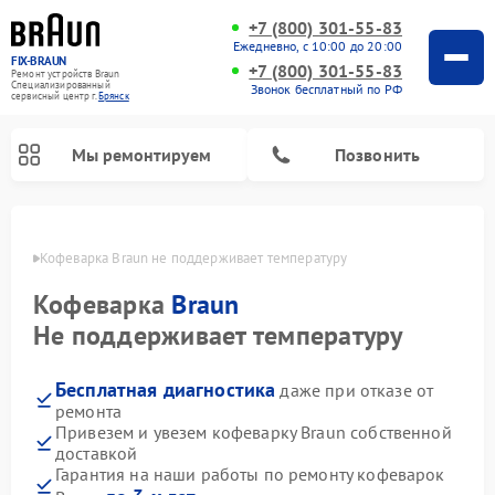
+7 (800) 301-55-83
Ежедневно, с 10:00 до 20:00
FIX-BRAUN
+7 (800) 301-55-83
Ремонт устройств Braun
Специализированный
Звонок бесплатный по РФ
cервисный центр г.
Брянск
Мы ремонтируем
Позвонить
янске
Кофеварка Braun не поддерживает температуру
Кофеварка
Braun
Не поддерживает температуру
Бесплатная диагностика
даже при отказе от
Ремонт водонагревателей Braun
ремонта
Привезем и увезем кофеварку Braun собственной
доставкой
Гарантия на наши работы по ремонту кофеварок