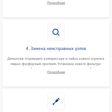
Подробнее
платы управления при сбоях алгоритмов.
4. Замена неисправных узлов
Демонтаж сгоревшего компрессора и пайка нового агрегата
медно-фосфорным припоем. Установка нового фильтра-
осушителя. Замена изношенных вентиляторов обдува,
Подробнее
сломанных заслонок или поврежденных дверных петель.