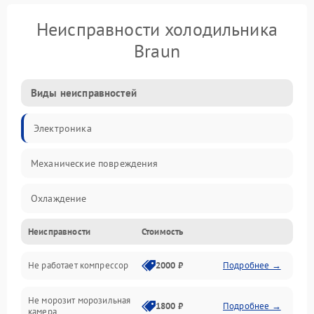
Неисправности холодильника
Braun
Виды неисправностей
Электроника
Механические повреждения
Охлаждение
Неисправности
Стоимость
Механика
Не работает компрессор
2000 ₽
Подробнее →
Электропитание
Не морозит морозильная
Дренаж
1800 ₽
Подробнее →
камера