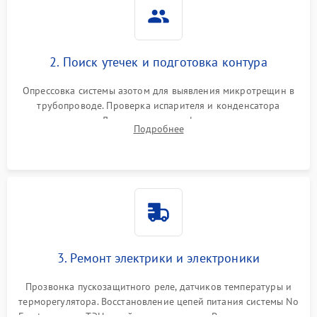
2. Поиск утечек и подготовка контура
Опрессовка системы азотом для выявления микротрещин в
трубопроводе. Проверка испарителя и конденсатора
течеискателем. Демонтаж старого фильтра-осушителя и
Подробнее
продувка капиллярной трубки для устранения засоров.
3. Ремонт электрики и электроники
Прозвонка пускозащитного реле, датчиков температуры и
терморегулятора. Восстановление цепей питания системы No
Frost, включая ТЭН оттайки и вентилятор. Ремонт или замена