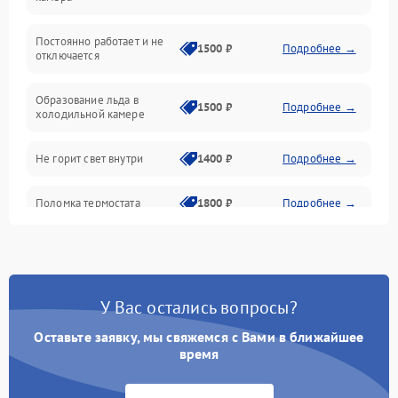
Оттайка
Постоянно работает и не
1500 ₽
Подробнее →
отключается
Программное обеспечение
Образование льда в
1500 ₽
Подробнее →
холодильной камере
Не горит свет внутри
1400 ₽
Подробнее →
Поломка термостата
1800 ₽
Подробнее →
Не работает вентилятор
1800 ₽
Подробнее →
Поломка системы No Frost
2600 ₽
Подробнее →
У Вас остались вопросы?
Оставьте заявку, мы свяжемся с Вами в ближайшее
Образование конденсата
1800 ₽
Подробнее →
на стенках
время
Сбой в работе инвертора
2100 ₽
Подробнее →