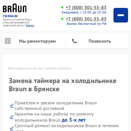
+7 (800) 301-55-83
Ежедневно, с 10:00 до 20:00
FIX-BRAUN
+7 (800) 301-55-83
Ремонт устройств Braun
Специализированный
Звонок бесплатный по РФ
cервисный центр г.
Брянск
Мы ремонтируем
Позвонить
янске
Холодильник Braun замена таймера
Замена таймера на холодильнике
Braun в Брянске
Привезем и увезем холодильник Braun
Ремонт водонагревателей Braun
собственной доставкой
Гарантия на наши работы по ремонту
до 3-х лет
холодильников Braun
Срочный ремонт холодильников Braun в течении