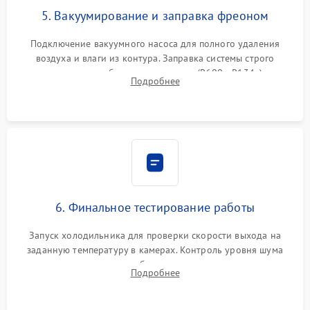
5. Вакуумирование и заправка фреоном
Подключение вакуумного насоса для полного удаления
воздуха и влаги из контура. Заправка системы строго
дозированным объемом хладагента (R600a, R134a) по
Подробнее
электронным весам. Контроль рабочего давления в системе.
6. Финальное тестирование работы
Запуск холодильника для проверки скорости выхода на
заданную температуру в камерах. Контроль уровня шума
компрессора, отсутствия обмерзания стенок и корректного
Подробнее
срабатывания системы автоматической оттайки.