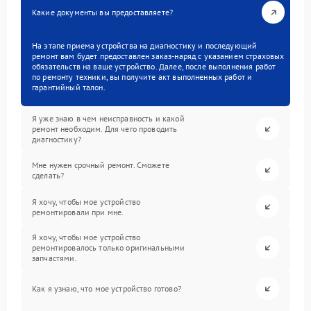
Какие документы вы предоставляете?
На этапе приема устройства на диагностику и последующий
ремонт вам будет предоставлен заказ-наряд с указанием страховых
обязательств на ваше устройство. Далее, после выполнения работ
по ремонту техники, вы получите акт выполненных работ и
гарантийный талон.
Я уже знаю в чем неисправность и какой
ремонт необходим. Для чего проводить
диагностику?
Мне нужен срочный ремонт. Сможете
сделать?
Я хочу, чтобы мое устройство
ремонтировали при мне.
Я хочу, чтобы мое устройство
ремонтировалось только оригинальными
запчастями.
Как я узнаю, что мое устройство готово?