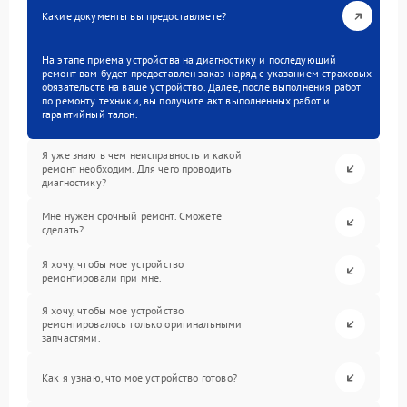
Какие документы вы предоставляете?
На этапе приема устройства на диагностику и последующий
ремонт вам будет предоставлен заказ-наряд с указанием страховых
обязательств на ваше устройство. Далее, после выполнения работ
по ремонту техники, вы получите акт выполненных работ и
гарантийный талон.
Я уже знаю в чем неисправность и какой
ремонт необходим. Для чего проводить
диагностику?
Мне нужен срочный ремонт. Сможете
сделать?
Я хочу, чтобы мое устройство
ремонтировали при мне.
Я хочу, чтобы мое устройство
ремонтировалось только оригинальными
запчастями.
Как я узнаю, что мое устройство готово?