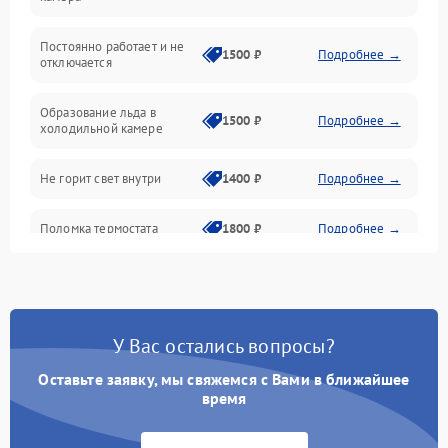
Оттайка
Постоянно работает и не
1500 ₽
Подробнее →
отключается
Программное обеспечение
Образование льда в
1500 ₽
Подробнее →
холодильной камере
Не горит свет внутри
1400 ₽
Подробнее →
Поломка термостата
1800 ₽
Подробнее →
Не работает вентилятор
1800 ₽
Подробнее →
Поломка системы No Frost
2600 ₽
Подробнее →
У Вас остались вопросы?
Оставьте заявку, мы свяжемся с Вами в ближайшее
Образование конденсата
1800 ₽
Подробнее →
на стенках
время
Сбой в работе инвертора
2100 ₽
Подробнее →