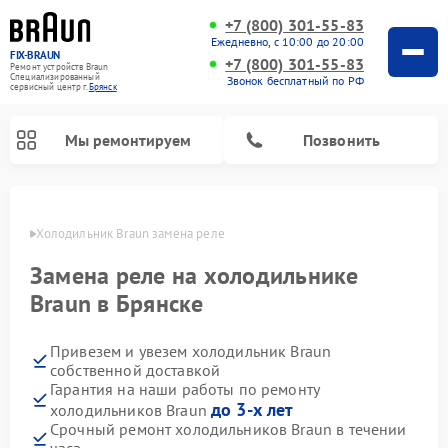
+7 (800) 301-55-83
Ежедневно, с 10:00 до 20:00
FIX-BRAUN
+7 (800) 301-55-83
Ремонт устройств Braun
Специализированный
Звонок бесплатный по РФ
cервисный центр г.
Брянск
Мы ремонтируем
Позвонить
янске
Холодильник Braun замена реле
Замена реле на холодильнике
Braun в Брянске
Привезем и увезем холодильник Braun
Ремонт водонагревателей Braun
собственной доставкой
Гарантия на наши работы по ремонту
до 3-х лет
холодильников Braun
Срочный ремонт холодильников Braun в течении