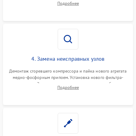
Подробнее
платы управления при сбоях алгоритмов.
4. Замена неисправных узлов
Демонтаж сгоревшего компрессора и пайка нового агрегата
медно-фосфорным припоем. Установка нового фильтра-
осушителя. Замена изношенных вентиляторов обдува,
Подробнее
сломанных заслонок или поврежденных дверных петель.