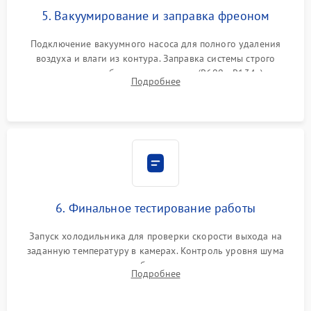
5. Вакуумирование и заправка фреоном
Подключение вакуумного насоса для полного удаления
воздуха и влаги из контура. Заправка системы строго
дозированным объемом хладагента (R600a, R134a) по
Подробнее
электронным весам. Контроль рабочего давления в системе.
6. Финальное тестирование работы
Запуск холодильника для проверки скорости выхода на
заданную температуру в камерах. Контроль уровня шума
компрессора, отсутствия обмерзания стенок и корректного
Подробнее
срабатывания системы автоматической оттайки.