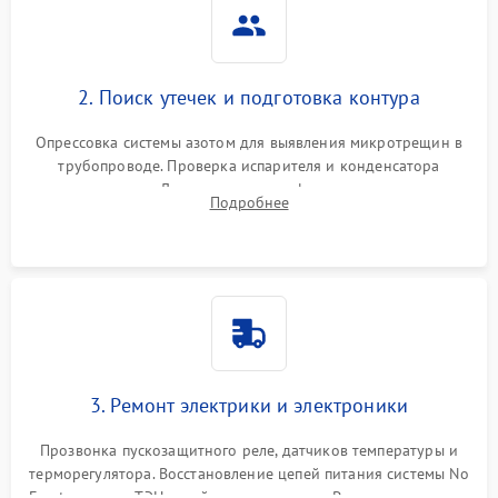
2. Поиск утечек и подготовка контура
Опрессовка системы азотом для выявления микротрещин в
трубопроводе. Проверка испарителя и конденсатора
течеискателем. Демонтаж старого фильтра-осушителя и
Подробнее
продувка капиллярной трубки для устранения засоров.
3. Ремонт электрики и электроники
Прозвонка пускозащитного реле, датчиков температуры и
терморегулятора. Восстановление цепей питания системы No
Frost, включая ТЭН оттайки и вентилятор. Ремонт или замена