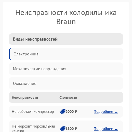
Неисправности холодильника
Braun
Виды неисправностей
Электроника
Механические повреждения
Охлаждение
Неисправности
Стоимость
Механика
Не работает компрессор
2000 ₽
Подробнее →
Электропитание
Не морозит морозильная
Дренаж
1800 ₽
Подробнее →
камера