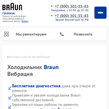
+7 (800) 301-55-83
Ежедневно, с 10:00 до 20:00
FIX-BRAUN
+7 (800) 301-55-83
Ремонт устройств Braun
Специализированный
Звонок бесплатный по РФ
cервисный центр г.
Брянск
Мы ремонтируем
Позвонить
янске
Холодильник Braun вибрация
Холодильник
Braun
Вибрация
Бесплатная диагностика
даже при отказе от
Ремонт водонагревателей Braun
ремонта
Привезем и увезем холодильник Braun
собственной доставкой
Гарантия на наши работы по ремонту