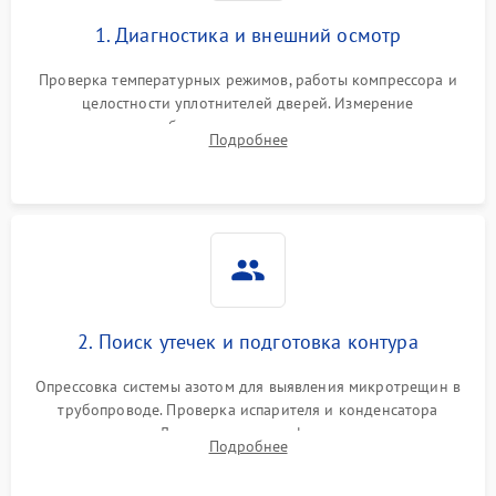
1. Диагностика и внешний осмотр
Проверка температурных режимов, работы компрессора и
целостности уплотнителей дверей. Измерение
сопротивления обмоток мотора, проверка термостата и
Подробнее
считывание кодов ошибок с электронного дисплея.
2. Поиск утечек и подготовка контура
Опрессовка системы азотом для выявления микротрещин в
трубопроводе. Проверка испарителя и конденсатора
течеискателем. Демонтаж старого фильтра-осушителя и
Подробнее
продувка капиллярной трубки для устранения засоров.