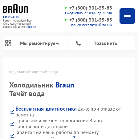
+7 (800) 301-55-83
Ежедневно, с 10:00 до 20:00
FIX-BRAUN
+7 (800) 301-55-83
Ремонт устройств Braun
Специализированный
Звонок бесплатный по РФ
cервисный центр г.
Брянск
Мы ремонтируем
Позвонить
е
Холодильник Braun течёт вода
Холодильник
Braun
Течёт вода
Бесплатная диагностика
даже при отказе от
Ремонт водонагревателей Braun
ремонта
Привезем и увезем холодильник Braun
собственной доставкой
Гарантия на наши работы по ремонту