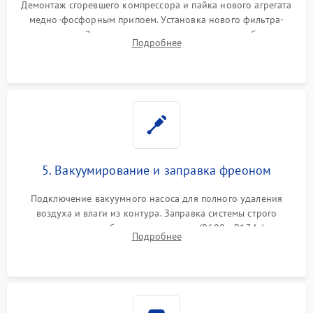
Демонтаж сгоревшего компрессора и пайка нового агрегата
медно-фосфорным припоем. Установка нового фильтра-
осушителя. Замена изношенных вентиляторов обдува,
Подробнее
сломанных заслонок или поврежденных дверных петель.
5. Вакуумирование и заправка фреоном
Подключение вакуумного насоса для полного удаления
воздуха и влаги из контура. Заправка системы строго
дозированным объемом хладагента (R600a, R134a) по
Подробнее
электронным весам. Контроль рабочего давления в системе.