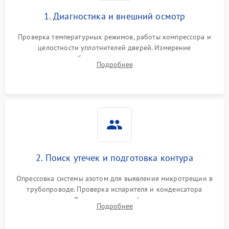
1. Диагностика и внешний осмотр
Проверка температурных режимов, работы компрессора и
целостности уплотнителей дверей. Измерение
сопротивления обмоток мотора, проверка термостата и
Подробнее
считывание кодов ошибок с электронного дисплея.
2. Поиск утечек и подготовка контура
Опрессовка системы азотом для выявления микротрещин в
трубопроводе. Проверка испарителя и конденсатора
течеискателем. Демонтаж старого фильтра-осушителя и
Подробнее
продувка капиллярной трубки для устранения засоров.