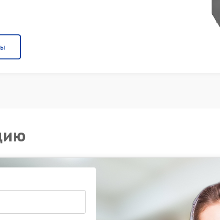
ны
цию