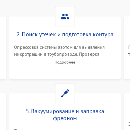
2. Поиск утечек и подготовка контура
Опрессовка системы азотом для выявления
микротрещин в трубопроводе. Проверка
испарителя и конденсатора течеискателем.
Подробнее
Демонтаж старого фильтра-осушителя и
продувка капиллярной трубки для устранения
засоров.
5. Вакуумирование и заправка
фреоном