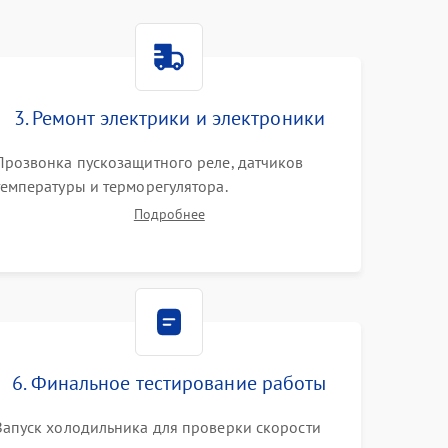
3. Ремонт электрики и электроники
Прозвонка пускозащитного реле, датчиков
температуры и терморегулятора.
Восстановление цепей питания системы No
Подробнее
Frost, включая ТЭН оттайки и вентилятор.
Ремонт или замена платы управления при сбоях
алгоритмов.
6. Финальное тестирование работы
Запуск холодильника для проверки скорости