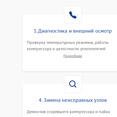
1. Диагностика и внешний осмотр
Проверка температурных режимов, работы
компрессора и целостности уплотнителей
дверей. Измерение сопротивления обмоток
Подробнее
мотора, проверка термостата и считывание
кодов ошибок с электронного дисплея.
4. Замена неисправных узлов
Демонтаж сгоревшего компрессора и пайка