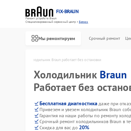
FIX-BRAUN
Ремонт устройств Braun
Специализированный cервисный центр г.
Брянск
Мы ремонтируем
Срочный ремонт
Це
Braun в Брянске
Холодильник Braun работает без остановки
Холодильник
Braun
Работает без остано
Бесплатная диагностика
даже при отказ
Привезем и увезем холодильник Braun соб
Ремонт водонагревателей Braun
Ремонт парогенераторов Braun
Ремонт соковыжималок Braun
Гарантия на наши работы по ремонту холо
Срочный ремонт холодильников Braun в те
20%
Скидка для вас до