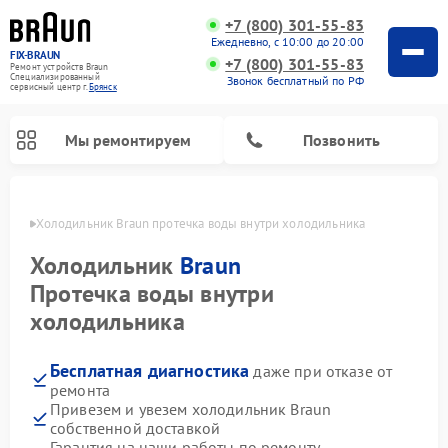
+7 (800) 301-55-83
Ежедневно, с 10:00 до 20:00
FIX-BRAUN
+7 (800) 301-55-83
Ремонт устройств Braun
Специализированный
Звонок бесплатный по РФ
cервисный центр г.
Брянск
Мы ремонтируем
Позвонить
янске
Холодильник Braun протечка воды внутри холодильника
Холодильник
Braun
Протечка воды внутри
холодильника
Ремонт водонагревателей Braun
Бесплатная диагностика
даже при отказе от
ремонта
Привезем и увезем холодильник Braun
собственной доставкой
Гарантия на наши работы по ремонту