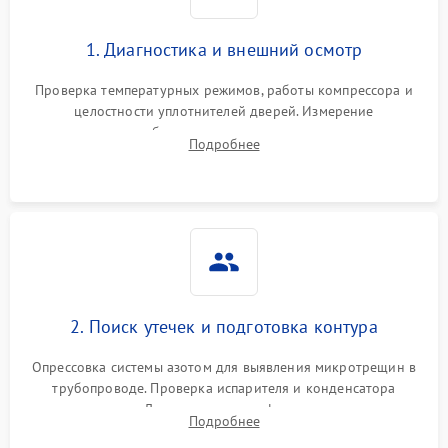
1. Диагностика и внешний осмотр
Проверка температурных режимов, работы компрессора и
целостности уплотнителей дверей. Измерение
сопротивления обмоток мотора, проверка термостата и
Подробнее
считывание кодов ошибок с электронного дисплея.
2. Поиск утечек и подготовка контура
Опрессовка системы азотом для выявления микротрещин в
трубопроводе. Проверка испарителя и конденсатора
течеискателем. Демонтаж старого фильтра-осушителя и
Подробнее
продувка капиллярной трубки для устранения засоров.