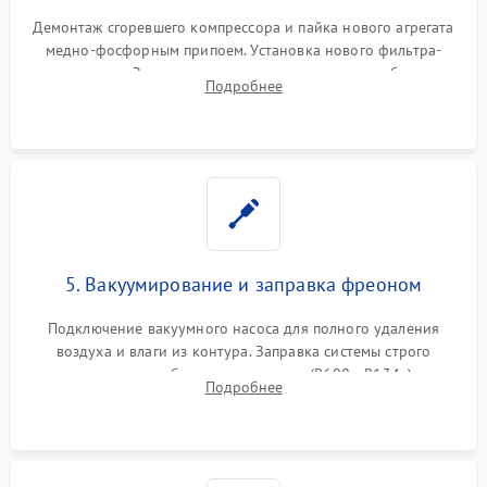
Демонтаж сгоревшего компрессора и пайка нового агрегата
медно-фосфорным припоем. Установка нового фильтра-
осушителя. Замена изношенных вентиляторов обдува,
Подробнее
сломанных заслонок или поврежденных дверных петель.
5. Вакуумирование и заправка фреоном
Подключение вакуумного насоса для полного удаления
воздуха и влаги из контура. Заправка системы строго
дозированным объемом хладагента (R600a, R134a) по
Подробнее
электронным весам. Контроль рабочего давления в системе.