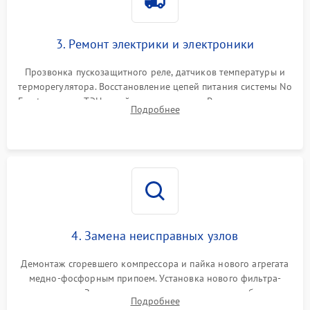
3. Ремонт электрики и электроники
Прозвонка пускозащитного реле, датчиков температуры и
терморегулятора. Восстановление цепей питания системы No
Frost, включая ТЭН оттайки и вентилятор. Ремонт или замена
Подробнее
платы управления при сбоях алгоритмов.
4. Замена неисправных узлов
Демонтаж сгоревшего компрессора и пайка нового агрегата
медно-фосфорным припоем. Установка нового фильтра-
осушителя. Замена изношенных вентиляторов обдува,
Подробнее
сломанных заслонок или поврежденных дверных петель.