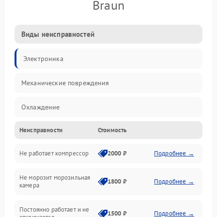
Braun
Виды неисправностей
Электроника
Механические повреждения
Охлаждение
Неисправности
Стоимость
Механика
Не работает компрессор
2000 ₽
Подробнее →
Электропитание
Не морозит морозильная
Дренаж
1800 ₽
Подробнее →
камера
Оттайка
Постоянно работает и не
1500 ₽
Подробнее →