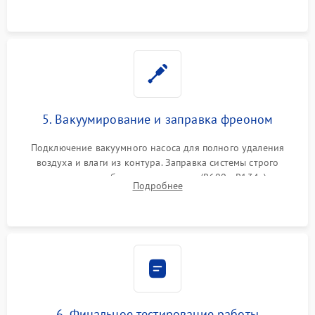
5. Вакуумирование и заправка фреоном
Подключение вакуумного насоса для полного удаления
воздуха и влаги из контура. Заправка системы строго
дозированным объемом хладагента (R600a, R134a) по
Подробнее
электронным весам. Контроль рабочего давления в системе.
6. Финальное тестирование работы