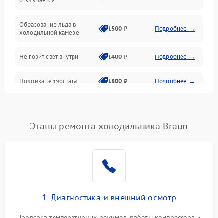
отключается
Программное обеспечение
Образование льда в
1500 ₽
Подробнее →
холодильной камере
Не горит свет внутри
1400 ₽
Подробнее →
Поломка термостата
1800 ₽
Подробнее →
Не работает вентилятор
1800 ₽
Подробнее →
Этапы ремонта холодильника Braun
Поломка системы No Frost
2600 ₽
Подробнее →
Образование конденсата
1800 ₽
Подробнее →
на стенках
Сбой в работе инвертора
2100 ₽
Подробнее →
1. Диагностика и внешний осмотр
Запах горелого при
2000 ₽
Подробнее →
Проверка температурных режимов, работы компрессора и