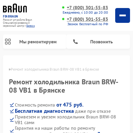
+7 (800) 301-55-83
Ежедневно, с 10:00 до 20:00
FIX-BRAUN
+7 (800) 301-55-83
Ремонт устройств Braun
Специализированный
Звонок бесплатный по РФ
cервисный центр г.
Брянск
Мы ремонтируем
Позвонить
янске
Ремонт холодильника Braun BRW-08 VB1 в Брянске
Ремонт холодильника Braun BRW-
08 VB1 в Брянске
от 475 руб.
Стоимость ремонта
Ремонт водонагревателей Braun
Бесплатная диагностика
даже при отказе
Привезем и увезем холодильник Braun BRW-08
VB1 сами
Гарантия на наши работы по ремонту