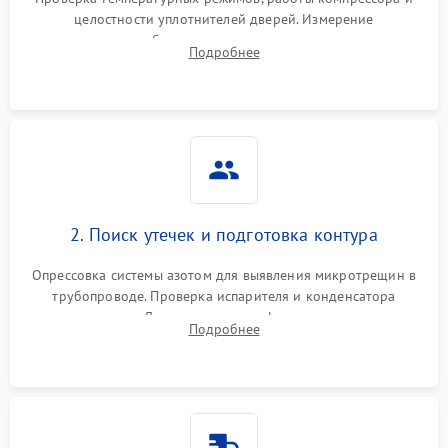
работе
целостности уплотнителей дверей. Измерение
сопротивления обмоток мотора, проверка термостата и
Не включается
Подробнее
1000 ₽
Подробнее →
считывание кодов ошибок с электронного дисплея.
холодильник
Проблемы с системой
автоматической
1800 ₽
Подробнее →
разморозки
2. Поиск утечек и подготовка контура
Опрессовка системы азотом для выявления микротрещин в
трубопроводе. Проверка испарителя и конденсатора
течеискателем. Демонтаж старого фильтра-осушителя и
Подробнее
продувка капиллярной трубки для устранения засоров.