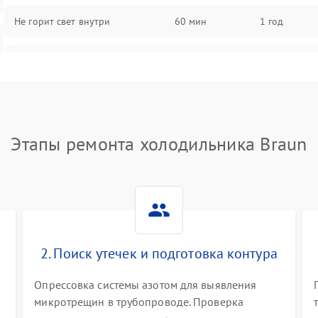
Не горит свет внутри
60 мин
1 год
Поломка термостата
60 мин
1 год
Не работает вентилятор
60 мин
1 год
Этапы ремонта холодильника Braun
Поломка системы No Frost
60 мин
1 год
Образование конденсата на
60 мин
1 год
стенках
Сбой в работе инвертора
60 мин
1 год
2. Поиск утечек и подготовка контура
Запах горелого при работе
60 мин
1 год
Опрессовка системы азотом для выявления
микротрещин в трубопроводе. Проверка
Не включается холодильник
60 мин
1 год