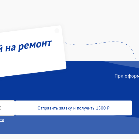
й на ремонт
При оформл
Отправить заявку и получить 1500 ₽
сти