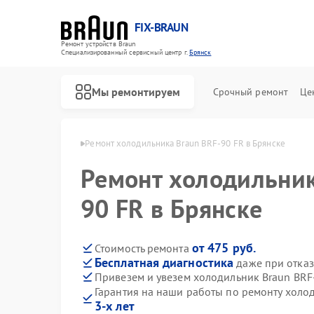
FIX-BRAUN
Ремонт устройств Braun
Специализированный cервисный центр г.
Брянск
Мы ремонтируем
Срочный ремонт
Це
ков Braun в Брянске
Ремонт холодильника Braun BRF-90 FR в Брянске
Ремонт холодильник
90 FR в Брянске
от 475 руб.
Стоимость ремонта
Бесплатная диагностика
даже при отказ
Ремонт водонагревателей Braun
Ремонт парогенераторов Braun
Ремонт соковыжималок Braun
Привезем и увезем холодильник Braun BRF
Гарантия на наши работы по ремонту холо
3-х лет