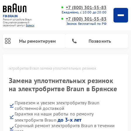
+7 (800) 301-55-83
Ежедневно, с 10:00 до 20:00
FIX-BRAUN
+7 (800) 301-55-83
Ремонт устройств Braun
Специализированный
Звонок бесплатный по РФ
cервисный центр г.
Брянск
Мы ремонтируем
Позвонить
е
Электробритва Braun замена уплотнительных резинок
Замена уплотнительных резинок
на электробритве Braun в Брянске
Привезем и увезем электробритву Braun
Ремонт водонагревателей Braun
собственной доставкой
Гарантия на наши работы по ремонту
до 3-х лет
электробритв Braun
Срочный ремонт электробритв Braun в течении