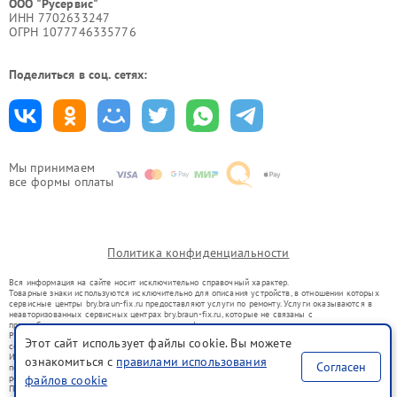
ООО "Русервис"
ИНН 7702633247
ОГРН 1077746335776
Поделиться в соц. сетях:
Мы принимаем
все формы оплаты
Политика конфиденциальности
Вся информация на сайте носит исключительно справочный характер.
Товарные знаки используются исключительно для описания устройств, в отношении которых
сервисные центры bry.braun-fix.ru предоставляют услуги по ремонту. Услуги оказываются в
неавторизованных сервисных центрах bry.braun-fix.ru, которые не связаны с
правообладателями товарных знаков или их официальными представителями.
Ремонт осуществляется для устройств, уже введенных в гражданский оборот в соответствии
Этот сайт использует файлы cookie. Вы можете
со статьей 1487 ГК РФ.
Использование товарных знаков не преследует цели индивидуализации услуг или введения
ознакомиться с
правилами использования
Согласен
потребителей в заблуждение, а служит для информирования о предоставляемых услугах по
ремонту техники указанных брендов.
файлов cookie
Представленная на сайте информация не является публичной офертой, определяемой