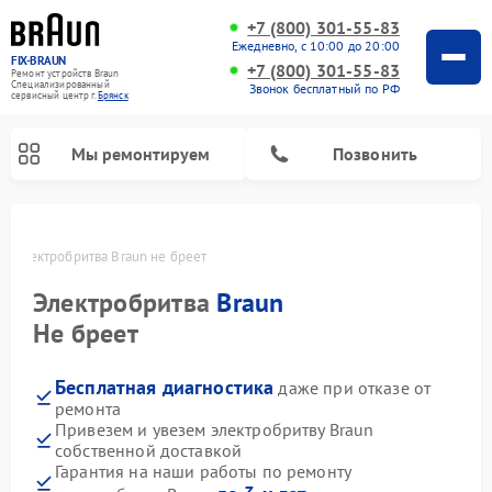
+7 (800) 301-55-83
Ежедневно, с 10:00 до 20:00
FIX-BRAUN
+7 (800) 301-55-83
Ремонт устройств Braun
Специализированный
Звонок бесплатный по РФ
cервисный центр г.
Брянск
Мы ремонтируем
Позвонить
е
Электробритва Braun не бреет
Электробритва
Braun
Не бреет
Бесплатная диагностика
даже при отказе от
Ремонт водонагревателей Braun
ремонта
Привезем и увезем электробритву Braun
собственной доставкой
Гарантия на наши работы по ремонту