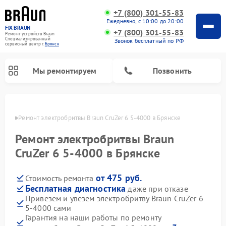
+7 (800) 301-55-83
Ежедневно, с 10:00 до 20:00
FIX-BRAUN
+7 (800) 301-55-83
Ремонт устройств Braun
Специализированный
Звонок бесплатный по РФ
cервисный центр г.
Брянск
Мы ремонтируем
Позвонить
янске
Ремонт электробритвы Braun CruZer 6 5‑4000 в Брянске
Ремонт электробритвы Braun
CruZer 6 5‑4000 в Брянске
от 475 руб.
Стоимость ремонта
Ремонт водонагревателей Braun
Бесплатная диагностика
даже при отказе
Привезем и увезем электробритву Braun CruZer 6
5‑4000 сами
Гарантия на наши работы по ремонту