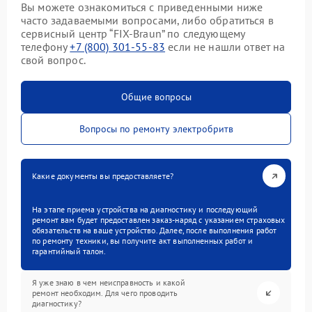
Вы можете ознакомиться с приведенными ниже
часто задаваемыми вопросами, либо обратиться в
сервисный центр “FIX-Braun” по следующему
телефону
+7 (800) 301-55-83
если не нашли ответ на
свой вопрос.
Общие вопросы
Вопросы по ремонту электробритв
Какие документы вы предоставляете?
На этапе приема устройства на диагностику и последующий
ремонт вам будет предоставлен заказ-наряд с указанием страховых
обязательств на ваше устройство. Далее, после выполнения работ
по ремонту техники, вы получите акт выполненных работ и
гарантийный талон.
Я уже знаю в чем неисправность и какой
ремонт необходим. Для чего проводить
диагностику?